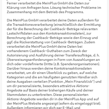
Ferner verarbeitet die MeinPlus GmbH die Daten zur
Klärung von Anfragen bzw. Lösung technischer Probleme im
Zusammenhang mit dem Betrieb des Programms.
Die MeinPlus GmbH verarbeitet deine Daten außerdem für
die Transaktionsverarbeitung (einschließlich der Ermittlung
der für die Berechnung der Cashback-Beträge relevanten
Lastschriftdaten aus den Kontotransaktionsdaten), zur
Berechnung der Cashback-Beträge sowie den Einzug und
ggf. die Rückerstattung von Cashback-Beträgen. Zudem
verarbeitet die MeinPlus GmbH deine Daten bei
vorhandenem Cashback-Guthaben zum Zweck der
Autorisierung und Ausführung deiner Transferaufträge, d. h.
Überweisungsanforderungen in Form von Auszahlungen an
dich oder vordefinierte Dritte (z.B. Spendenorganisationen).
Darüber hinaus werden deine Kontotransaktionsdaten
verarbeitet, um dir einen Überblick zu geben, auf welche
Kategorien und die am häufigsten genutzten Händler sich
deine Ausgaben verteilen (Funktion „Mein Finanzblick“) und
um dir personalisierte, besonders attraktive Aktions-
Angebote auf Basis deiner bisherigen Käufe und deiner
Stammdaten zu unterbreiten. Diese personalisierten
Aktions-Angebote werden dir in der MeinPlus App und auf
der MeinPlus Website angezeigt (sofern du eingeloggt bist).
Außerdem informieren wir dich per E-Mail und