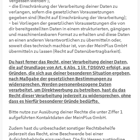
Vergessen werden");
- die Einschränkung der Verarbeitung deiner Daten zu
verlangen, sofern die gesetzlichen Voraussetzungen
gegeben sind (Recht auf Einschränkung der Verarbeitung);
- bei Vorliegen der gesetzlichen Voraussetzungen die von
dir bereitgestellten Daten in einem strukturierten, gängigen
und maschinenlesbaren Format zu erhalten und diese Daten
an einen anderen Verantwortlichen zu übermitteln oder,
soweit dies technisch machbar ist, von der MeinPlus GmbH
übermitteln zu lassen (Recht auf Datenübertragbarkeit).
Du hast ferner das Recht, einer Verarbeitung deiner Daten,
die auf Grundlage von Art. 6 Abs. 1 lit. f DSGVO erfolgt, aus
Gründen, die sich aus deiner besonderen Situation ergeben,
nach Maßgabe der gesetzlichen Bestimmungen zu
widersprechen. Werden personenbezogene Daten
verarbeitet, um Direktwerbung zu betreiben, hast du das
Recht dieser Verarbeitung jederzeit zu widersprechen, ohne
dass es hierfür besonderer Gründe bedürfte.
Bitte nutze zur Ausübung deiner Rechte die unter Ziffer 1
aufgeführten Kontaktdaten der MeinPlus GmbH.
Zudem hast du unbeschadet sonstiger Rechtsbehelfe
jederzeit das Recht, eine Beschwerde bei einer
Aufsichtsbehörde einzureichen. Die für Hessen zuständige