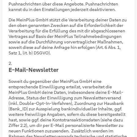
Pushnachrichten über diese Angebote. Pushnachrichten
kannst du in den Einstellungen jederzeit deaktivieren.
Die MeinPlus GmbH stützt die Verarbeitung deiner Daten zu
den oben genannten Zwecken auf die Erforderlichkeit der
Verarbeitung für die Erfüllung des mit dir abgeschlossenen
Vertrages auf Basis der MeinPlus Teilnahmebedingungen
sowie auf die Durchführung vorvertraglicher Maßnahmen,
soweit diese auf deine Anfrage hin erfolgen (Art. 6 Abs. 1,
Satz 1, lit. b) DSGVO).
E-Mail-Newsletter
Soweit du gegenüber der MeinPlus GmbH eine
entsprechende Einwilligung erteilst, verarbeitet die
MeinPlus GmbH deine Daten, insbesondere deine E-Mail-
Adresse, Status der Einwilligung zum Newsletterversand
(inkl. Double-Opt-In-Verfahren), Zuordnung zur Hausbank
(Bank_ID) zur Ausspielung bankindividueller Inhalte, ggf.
weitere freiwillige Angaben, sofern du diese bereitgestellt
hast, sowie ggf. deine Kontotransaktionsdaten (siehe dazu
Ziffer 2.2), um dir per E-Mail personalisierte Newsletter zu
neuen Funktionen zuzusenden.
Zusätzlich werden im
Rahmen des Newsletterversands technische und statistische