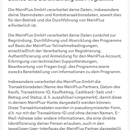
Die MeinPlus GmbH verarbeitet deine Daten, insbesondere
deine Stammdaten und Kontotransaktionsdaten, soweit dies
für den Betrieb und die Durchführung von MeinPlus
erforderlich ist.
Die MeinPlus GmbH verarbeitet deine Daten zunächst zur
Begründung, Durchführung und Abwicklung des Programms
auf Basis der MeinPlus-Teilnahmebedingungen,
einschließlich der Verarbeitung zur Registrierung,
Authentifizierung und Anmeldung für den MeinPlus Account,
Erbringung von technischen Supportleistungen,
Beantwortung von Fragen bzgl. des Programms sowie
zwecks Bereitstellung von Informationen zu dem Programm.
Insbesondere verarbeitet die MeinPlus GmbH die
Transaktionsdaten (Name des MeinPlus Partners, Datum des
Kaufs, Transaktions-ID, Kaufbetrag, Cashback-Satz und -
Betrag und Status, d. h. auszahlbar/vorgemerkt), damit diese
in deinem MeinPlus-Konto dargestellt werden können.
Diese Transaktionsdaten werden in pseudonymisierter Form,
d.h. nur mit der Transaktions-ID und ohne deinen Namen, E-
Mail-Adresse oder andere Informationen, die eine direkte
Identifizierung deiner Person erlauben, auch in den
jeweiligen User-Interfaces der MeinPlus Partner dargestellt.