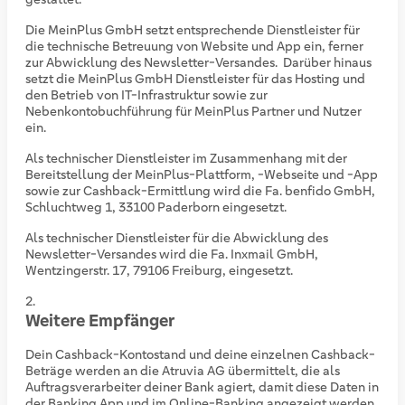
Die MeinPlus GmbH setzt entsprechende Dienstleister für
die technische Betreuung von Website und App ein, ferner
zur Abwicklung des Newsletter-Versandes.
Darüber hinaus
setzt die MeinPlus GmbH Dienstleister für das Hosting und
den Betrieb von IT-Infrastruktur sowie zur
Nebenkontobuchführung für MeinPlus Partner und Nutzer
ein.
Als technischer Dienstleister im Zusammenhang mit der
Bereitstellung der MeinPlus-Plattform, -Webseite und -App
sowie zur Cashback-Ermittlung wird die Fa. benfido GmbH,
Schluchtweg 1, 33100 Paderborn eingesetzt.
Als technischer Dienstleister für die Abwicklung des
Newsletter-Versandes wird die Fa. Inxmail GmbH,
Wentzingerstr. 17, 79106 Freiburg, eingesetzt.
Weitere Empfänger
Dein Cashback-Kontostand und deine einzelnen Cashback-
Beträge werden an die Atruvia AG übermittelt, die als
Auftragsverarbeiter deiner Bank agiert, damit diese Daten in
der Banking App und im Online-Banking angezeigt werden