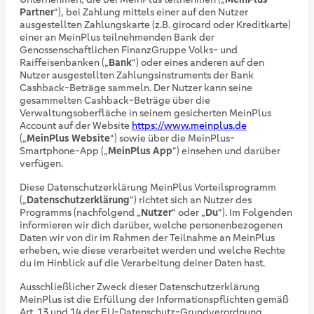
Partner
“), bei Zahlung mittels einer auf den Nutzer
ausgestellten Zahlungskarte (z.B. girocard oder Kreditkarte)
einer an MeinPlus teilnehmenden Bank der
Genossenschaftlichen FinanzGruppe Volks- und
Raiffeisenbanken („
Bank
“) oder eines anderen auf den
Nutzer ausgestellten Zahlungsinstruments der Bank
Cashback-Beträge sammeln. Der Nutzer kann seine
gesammelten Cashback-Beträge über die
Verwaltungsoberfläche in seinem gesicherten MeinPlus
Account auf der Website
https://www.meinplus.de
(„
MeinPlus Website
“) sowie über die MeinPlus-
Smartphone-App („
MeinPlus App
“) einsehen und darüber
verfügen.
Diese Datenschutzerklärung MeinPlus Vorteilsprogramm
(„
Datenschutzerklärung
“) richtet sich an Nutzer des
Programms (nachfolgend „
Nutzer
“ oder „
Du
“). Im Folgenden
informieren wir dich darüber, welche personenbezogenen
Daten wir von dir im Rahmen der Teilnahme an MeinPlus
erheben, wie diese verarbeitet werden und welche Rechte
du im Hinblick auf die Verarbeitung deiner Daten hast.
Ausschließlicher Zweck dieser Datenschutzerklärung
MeinPlus ist die Erfüllung der Informationspflichten gemäß
Art. 13 und 14 der EU-Datenschutz-Grundverordnung